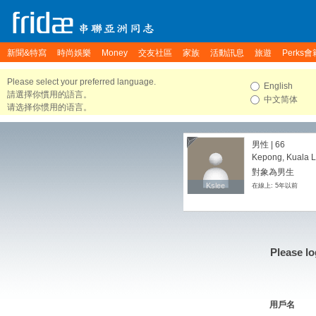
新聞&特寫
時尚娛樂
Money
交友社區
家族
活動訊息
旅遊
Perks會
Please select your preferred language.
English
請選擇你慣用的語言。
中文简体
请选择你惯用的语言。
男性 | 66
Kepong, Kuala L
對象為男生
Kslee
Kslee
在線上: 5年以前
Please lo
用戶名