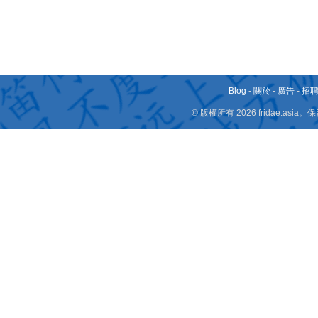
Blog
-
關於
-
廣告
-
招
© 版權所有 2026 fridae.a