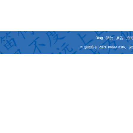
Blog
-
關於
-
廣告
-
招
© 版權所有 2026 fridae.a