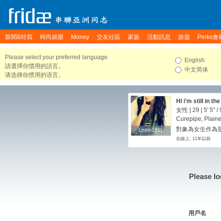
新聞&特寫
時尚娛樂
Money
交友社區
家族
活動訊息
旅遊
Perks會
Please select your preferred language.
English
請選擇你慣用的語言。
中文简体
请选择你惯用的语言。
HI i'm still in t
orientation i wa
女性 | 29 |
5' 5"
/
free to speak t
Curepipe, Plaine
對象為女生作為朋友
Lexie2811
Lexie2811
在線上: 11年以前
Please lo
用戶名