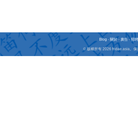
Blog
-
關於
-
廣告
-
招
© 版權所有 2026 fridae.a