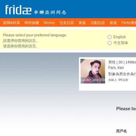
新聞&特寫
時尚娛樂
Money
交友社區
家族
活動訊息
旅遊
Perks會
Please select your preferred language.
English
請選擇你慣用的語言。
中文简体
请选择你惯用的语言。
男性 | 30 |
149lb
Fars, Iran
對象為男生作為
Lucifer_amir1996
Lucifer_amir1996
在線上: 8年以前
Please lo
用戶名