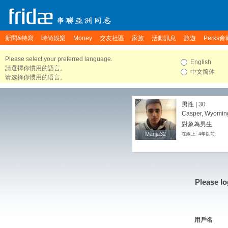
新聞&特寫
時尚娛樂
Money
交友社區
家族
活動訊息
旅遊
Perks會
Please select your preferred language.
English
請選擇你慣用的語言。
中文简体
请选择你惯用的语言。
男性 | 30
Casper, Wyoming
對象為男生
Manja32
Manja32
在線上: 4年以前
Please lo
用戶名