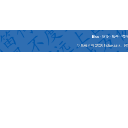
Blog
-
關於
-
廣告
-
招
© 版權所有 2026 fridae.a