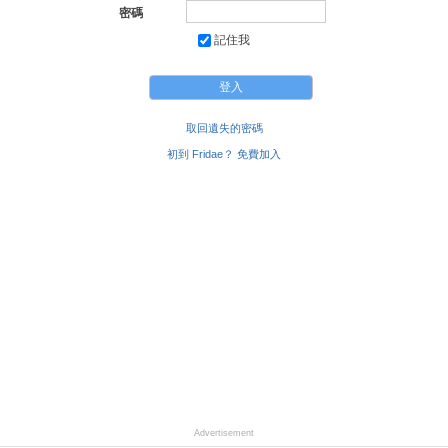
密碼
記住我
取回遺失的密碼
初到 Fridae？ 免費加入
Advertisement