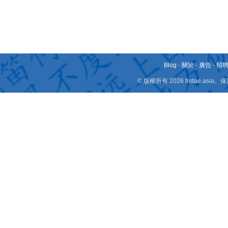
Blog
-
關於
-
廣告
-
招
© 版權所有 2026 fridae.a