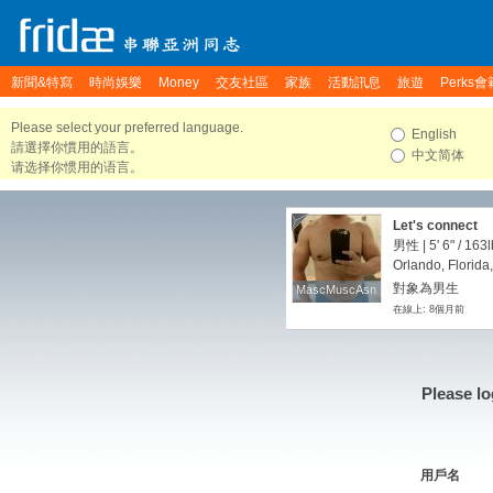
新聞&特寫
時尚娛樂
Money
交友社區
家族
活動訊息
旅遊
Perks會
Please select your preferred language.
English
請選擇你慣用的語言。
中文简体
请选择你惯用的语言。
Let's connect
男性 |
5' 6"
/
163l
Orlando, Florida
對象為男生
MascMuscAsn
MascMuscAsn
在線上: 8個月前
Please lo
用戶名