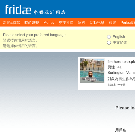
新聞&特寫
時尚娛樂
Money
交友社區
家族
活動訊息
旅遊
Perks會
Please select your preferred language.
English
請選擇你慣用的語言。
中文简体
请选择你惯用的语言。
I'm here to expl
honest guy beca
男性 | 41
understanding g
Burlington, Verm
on earth.
對象為男生作為
Mlopezzz
Mlopezzz
在線上: 一年前
Please lo
用戶名