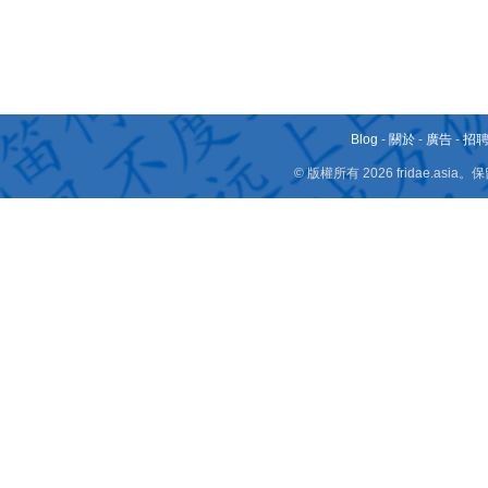
Blog
-
關於
-
廣告
-
招
© 版權所有 2026 fridae.a