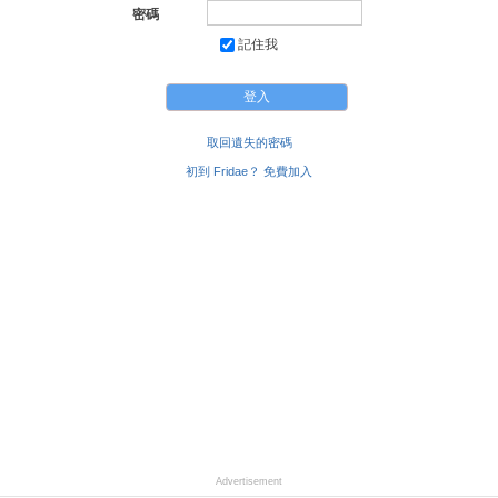
密碼
記住我
取回遺失的密碼
初到 Fridae？ 免費加入
Advertisement