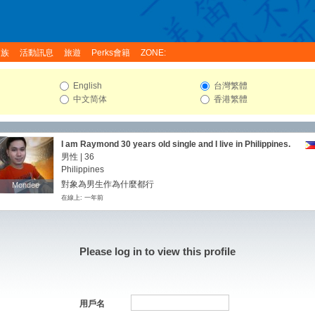
家族
活動訊息
旅遊
Perks會籍
ZONE:
English
台灣繁體
中文简体
香港繁體
I am Raymond 30 years old single and I live in Philippines.
男性 | 36
Philippines
對象為男生作為什麼都行
Mondee
Mondee
在線上: 一年前
Please log in to view this profile
用戶名