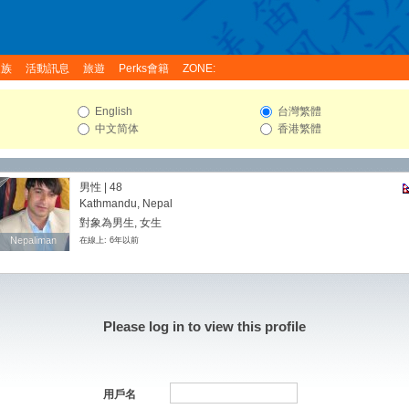
家族
活動訊息
旅遊
Perks會籍
ZONE:
English
台灣繁體
中文简体
香港繁體
男性 | 48
Kathmandu, Nepal
對象為男生, 女生
Nepaliman
Nepaliman
在線上: 6年以前
Please log in to view this profile
用戶名