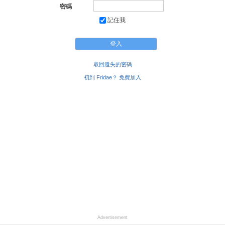
密碼
記住我
取回遺失的密碼
初到 Fridae？ 免費加入
Advertisement