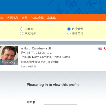
家族
活動訊息
旅遊
Perks會籍
ZONE:
English
台灣繁體
中文简体
香港繁體
in North Carolina-- still!
男性 |
5' 7"
/
152lbs
| 白人
Raleigh, North Carolina, United States
對象為男生作為朋友, 聊天對象
OrlandoGuy
OrlandoGuy
在線上: 6個月前
Please log in to view this profile
用戶名