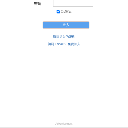
密碼
記住我
取回遺失的密碼
初到 Fridae？ 免費加入
Advertisement