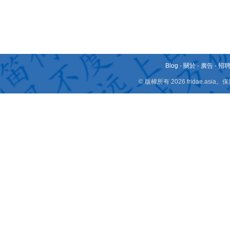
Blog
-
關於
-
廣告
-
招
© 版權所有 2026 fridae.a