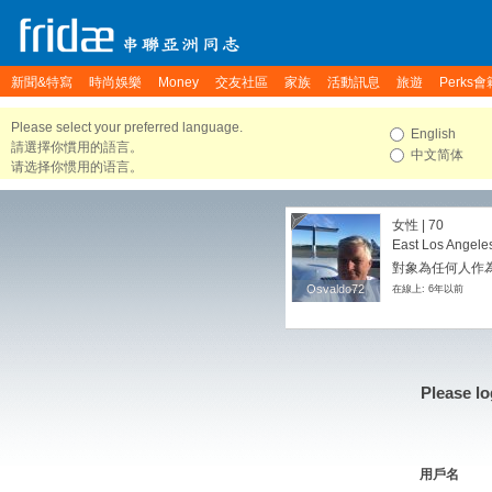
新聞&特寫
時尚娛樂
Money
交友社區
家族
活動訊息
旅遊
Perks會
Please select your preferred language.
English
請選擇你慣用的語言。
中文简体
请选择你惯用的语言。
女性 | 70
East Los Angeles
對象為任何人作
Osvaldo72
Osvaldo72
在線上: 6年以前
Please lo
用戶名