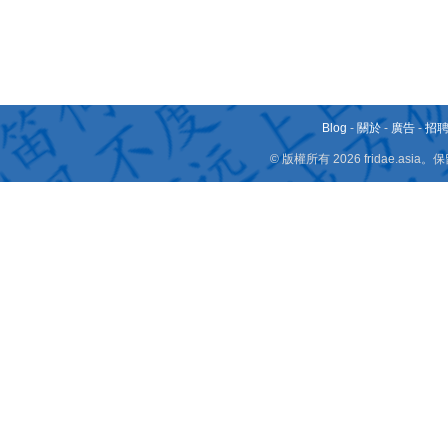
Blog
-
關於
-
廣告
-
招
© 版權所有 2026 fridae.a