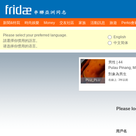
新聞&特寫
時尚娛樂
Money
交友社區
家族
活動訊息
旅遊
Perks會
Please select your preferred language.
English
請選擇你慣用的語言。
中文简体
请选择你惯用的语言。
男性 | 44
Pulau Pinang, M
對象為男生
PLU_PLU
PLU_PLU
在線上: 3年以前
Please lo
用戶名