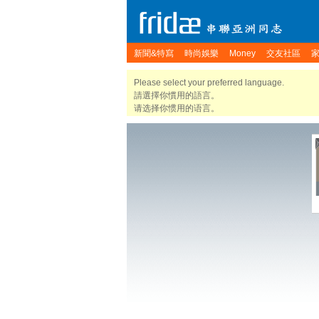
新聞&特寫
時尚娛樂
Money
交友社區
Please select your preferred language.
請選擇你慣用的語言。
请选择你惯用的语言。