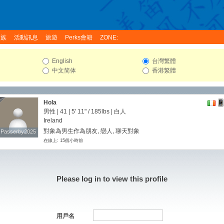
家族
活動訊息
旅遊
Perks會籍
ZONE:
English
台灣繁體
中文简体
香港繁體
Hola
男性 | 41 |
5' 11"
/
185lbs
| 白人
Ireland
對象為男生作為朋友, 戀人, 聊天對象
Passerby2025
Passerby2025
在線上: 15個小時前
Please log in to view this profile
用戶名