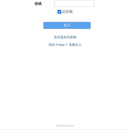
密碼
記住我
取回遺失的密碼
初到 Fridae？ 免費加入
Advertisement