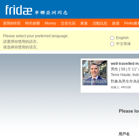
新聞&特寫
時尚娛樂
Money
交友社區
家族
活動訊息
旅遊
Perks會
Please select your preferred language.
English
請選擇你慣用的語言。
中文简体
请选择你惯用的语言。
well-travelled m
男性 | 58 |
5' 11"
Terre Haute, Ind
對象為男生作為朋
Petlover081076
Petlover081076
在線上: 4年以前
Please lo
用戶名