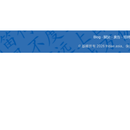
Blog
-
關於
-
廣告
-
招
© 版權所有 2026 fridae.a