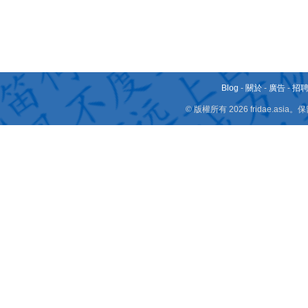
Blog
-
關於
-
廣告
-
招
© 版權所有 2026 fridae.a