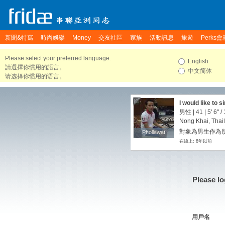
新聞&特寫
時尚娛樂
Money
交友社區
家族
活動訊息
旅遊
Perks會
Please select your preferred language.
English
請選擇你慣用的語言。
中文简体
请选择你惯用的语言。
I would like to 
every day.
男性 | 41 |
5' 6"
/
Nong Khai, Thai
對象為男生作為朋友
Phollawat
Phollawat
在線上: 8年以前
Please lo
用戶名