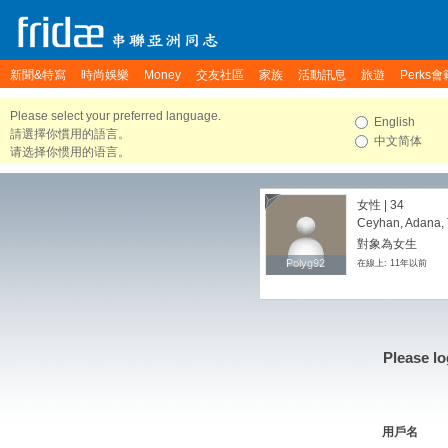
新聞&特寫
時尚娛樂
Money
交友社區
家族
活動訊息
旅遊
Perks會
Please select your preferred language.
English
請選擇你慣用的語言。
中文简体
请选择你惯用的语言。
女性 | 34
Ceyhan, Adana, 
對象為女生
Polyg92
Polyg92
在線上: 11年以前
Please lo
用戶名