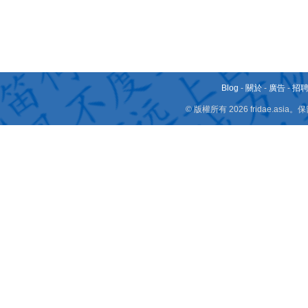
Blog
-
關於
-
廣告
-
招
© 版權所有 2026 fridae.a