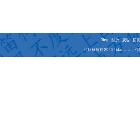
Blog
-
關於
-
廣告
-
招
© 版權所有 2026 fridae.a