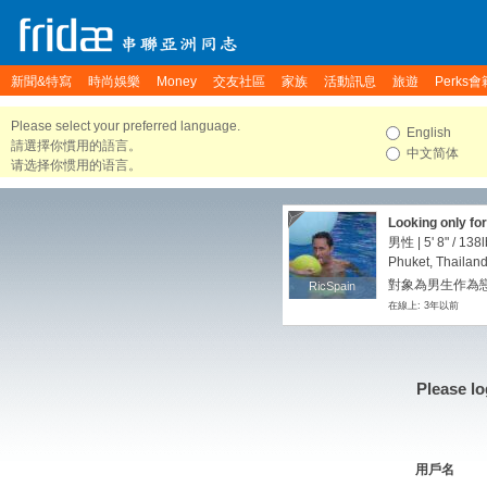
新聞&特寫
時尚娛樂
Money
交友社區
家族
活動訊息
旅遊
Perks會
Please select your preferred language.
English
請選擇你慣用的語言。
中文简体
请选择你惯用的语言。
Looking only fo
男性 |
5' 8"
/
138l
Phuket, Thailan
對象為男生作為戀
RicSpain
RicSpain
在線上: 3年以前
Please lo
用戶名