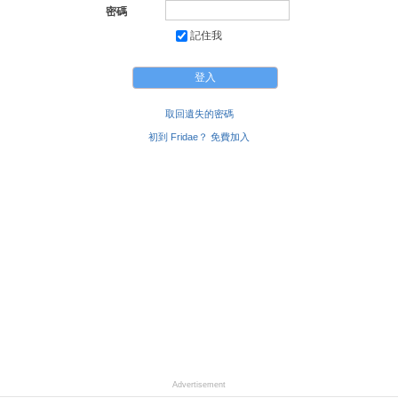
密碼
記住我
取回遺失的密碼
初到 Fridae？ 免費加入
Advertisement