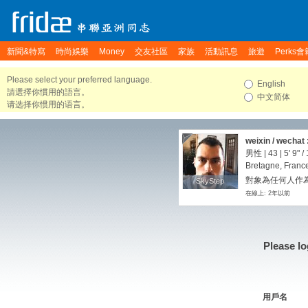
新聞&特寫
時尚娛樂
Money
交友社區
家族
活動訊息
旅遊
Perks會
Please select your preferred language.
English
請選擇你慣用的語言。
中文简体
请选择你惯用的语言。
weixin / wechat 
男性 | 43 |
5' 9"
/
Bretagne, Franc
對象為任何人作為
SkyStep
SkyStep
在線上: 2年以前
Please lo
用戶名