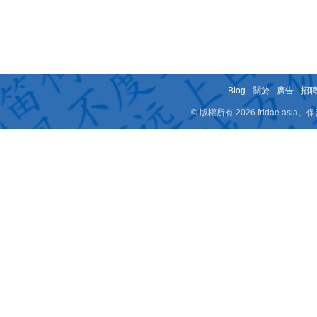
Blog
-
關於
-
廣告
-
招
© 版權所有 2026 fridae.a