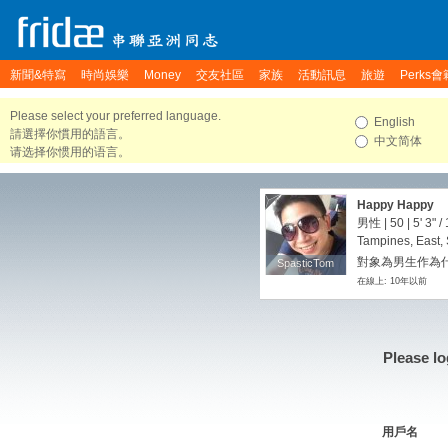
新聞&特寫
時尚娛樂
Money
交友社區
家族
活動訊息
旅遊
Perks會
Please select your preferred language.
English
請選擇你慣用的語言。
中文简体
请选择你惯用的语言。
Happy Happy
男性 | 50 |
5' 3"
/
Tampines, East,
對象為男生作為
SpasticTom
SpasticTom
在線上: 10年以前
Please lo
用戶名