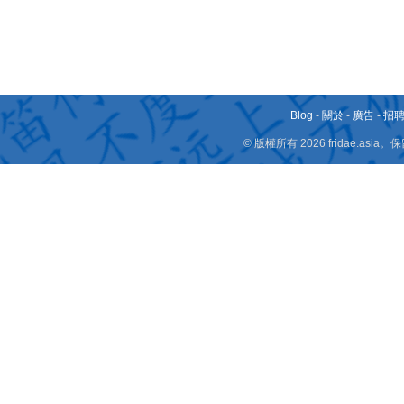
Blog
-
關於
-
廣告
-
招
© 版權所有 2026 fridae.a