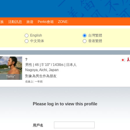
家族
活動訊息
旅遊
Perks會籍
ZONE:
English
台灣繁體
中文简体
香港繁體
?
男性 | 46 |
5' 10"
/
143lbs
| 日本人
Nagoya, Aichi, Japan
對象為男生作為朋友
Tama*
Tama*
在線上: 一年前
Please log in to view this profile
用戶名