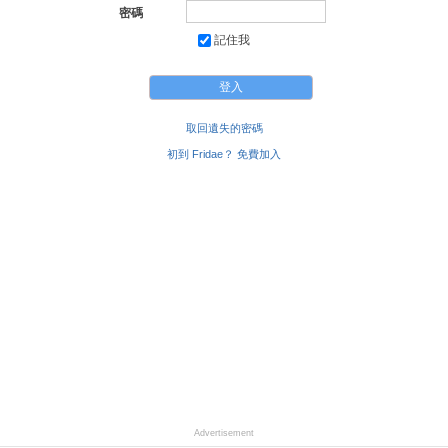
密碼
記住我
取回遺失的密碼
初到 Fridae？ 免費加入
Advertisement