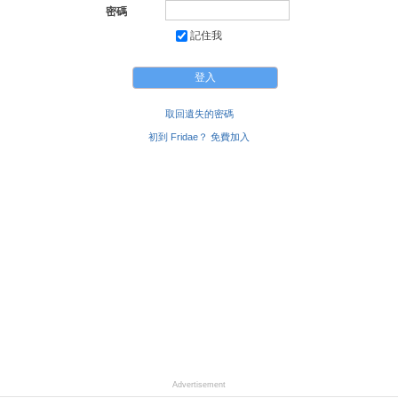
密碼
記住我
取回遺失的密碼
初到 Fridae？ 免費加入
Advertisement