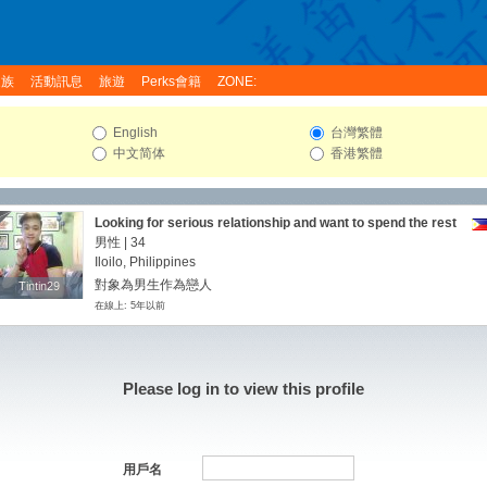
家族
活動訊息
旅遊
Perks會籍
ZONE:
English
台灣繁體
中文简体
香港繁體
Looking for serious relationship and want to spend the rest
of his life with me forever:) Not just only here for playing,
男性 | 34
but to show how I love, care and treasure you every minute
Iloilo, Philippines
of our life.
對象為男生作為戀人
Tintin29
Tintin29
在線上: 5年以前
Please log in to view this profile
用戶名