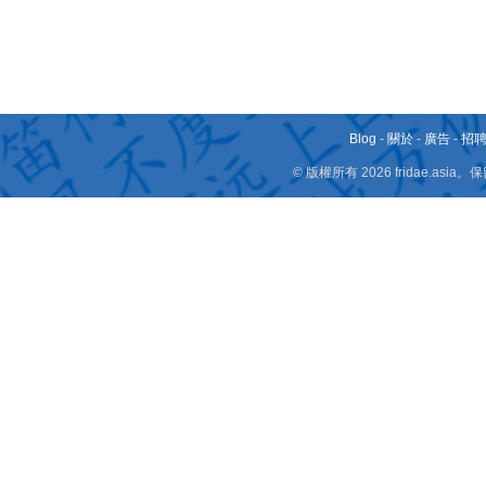
Blog
-
關於
-
廣告
-
招
© 版權所有 2026 fridae.a