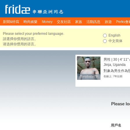
新聞&特寫
時尚娛樂
Money
交友社區
家族
活動訊息
旅遊
Perks會
Please select your preferred language.
English
請選擇你慣用的語言。
中文简体
请选择你惯用的语言。
男性 | 30 |
4' 11"
Jinja, Uganda
對象為男生作為戀
Tonybaby79
Tonybaby79
在線上: 7年以前
Please lo
用戶名