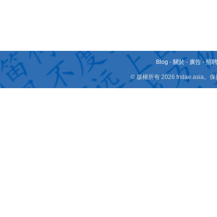
Blog
-
關於
-
廣告
-
招
© 版權所有 2026 fridae.a