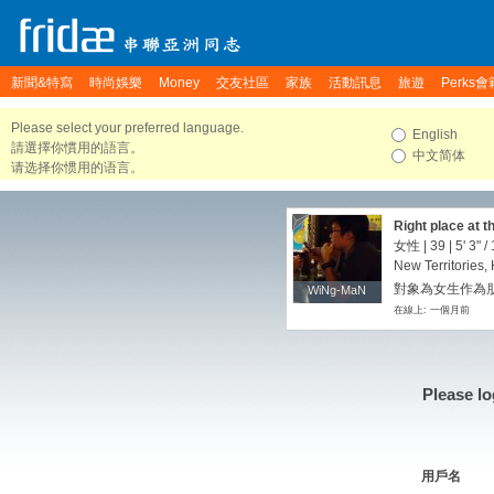
新聞&特寫
時尚娛樂
Money
交友社區
家族
活動訊息
旅遊
Perks會
Please select your preferred language.
English
請選擇你慣用的語言。
中文简体
请选择你惯用的语言。
Right place at t
女性 | 39 |
5' 3"
/
New Territories
對象為女生作為朋
WiNg-MaN
WiNg-MaN
在線上: 一個月前
Please lo
用戶名