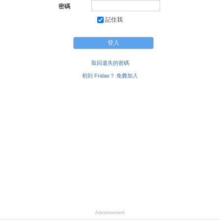
密碼
記住我
取回遺失的密碼
初到 Fridae？ 免費加入
Advertisement