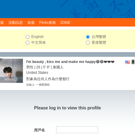
家族
活動訊息
旅遊
Perks會籍
ZONE:
English
台灣繁體
中文简体
香港繁體
I’m beauty , kiss me and make me happy😆😆❤️❤️❤️
男性 | 26 |
5' 9"
| 泰國人
United States
對象為任何人作為什麼都行
Wilson22
Wilson22
在線上: 一個星期前
Please log in to view this profile
用戶名