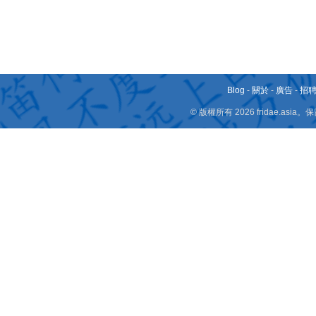
Blog
-
關於
-
廣告
-
招
© 版權所有 2026 fridae.a