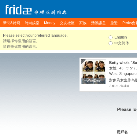
新聞&特寫
時尚娛樂
Money
交友社區
家族
活動訊息
旅遊
Perks會
Please select your preferred language.
English
請選擇你慣用的語言。
中文简体
请选择你惯用的语言。
Betty who's "S
女性 | 43 |
5' 5"
/
West, Singapore
對象為女生作為朋友
WineDine
WineDine
在線上: 7年以前
Please lo
用戶名