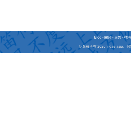
Blog
-
關於
-
廣告
-
招
© 版權所有 2026 fridae.a