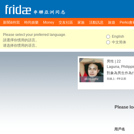
新聞&特寫
時尚娛樂
Money
交友社區
家族
活動訊息
旅遊
Perks會
Please select your preferred language.
English
請選擇你慣用的語言。
中文简体
请选择你惯用的语言。
男性 | 22
Laguna, Philipp
對象為男生作為
akocdonz
akocdonz
在線上: 4年以前
Please lo
用戶名