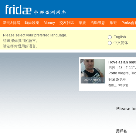
新聞&特寫
時尚娛樂
Money
交友社區
家族
活動訊息
旅遊
Perks會
Please select your preferred language.
English
請選擇你慣用的語言。
中文简体
请选择你惯用的语言。
i love asian boy
男性 | 43 |
4' 11"
Porto Alegre, Ri
對象為男生
al25578900
al25578900
在線上: 9年以前
Please lo
用戶名