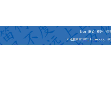
Blog
-
關於
-
廣告
-
招
© 版權所有 2026 fridae.a