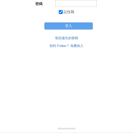
密碼
記住我
取回遺失的密碼
初到 Fridae？ 免費加入
Advertisement