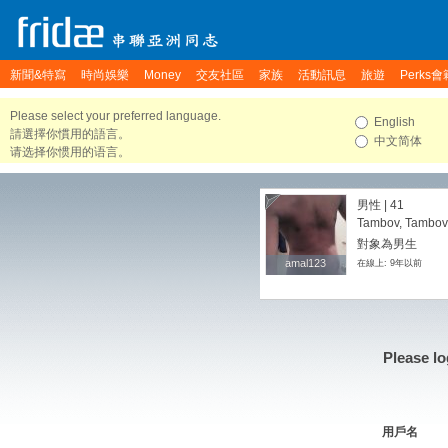
新聞&特寫
時尚娛樂
Money
交友社區
家族
活動訊息
旅遊
Perks會
Please select your preferred language.
English
請選擇你慣用的語言。
中文简体
请选择你惯用的语言。
男性 | 41
Tambov, Tambovs
對象為男生
amal123
amal123
在線上: 9年以前
Please lo
用戶名