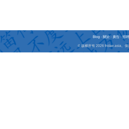
Blog
-
關於
-
廣告
-
招
© 版權所有 2026 fridae.a