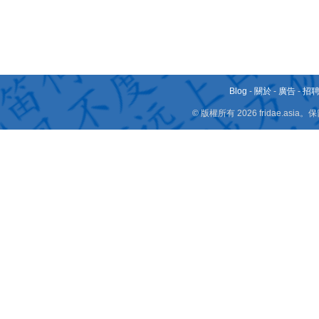
Blog
-
關於
-
廣告
-
招
© 版權所有 2026 fridae.a