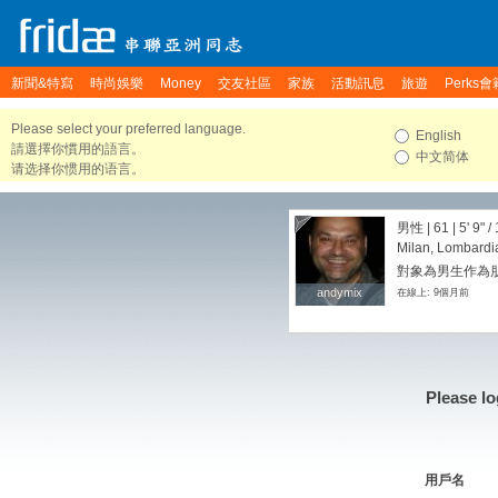
新聞&特寫
時尚娛樂
Money
交友社區
家族
活動訊息
旅遊
Perks會
Please select your preferred language.
English
請選擇你慣用的語言。
中文简体
请选择你惯用的语言。
男性 | 61 |
5' 9"
/
Milan, Lombardia,
對象為男生作為朋
andymix
andymix
在線上: 9個月前
Please lo
用戶名