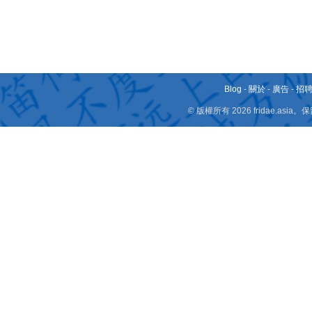
Blog
-
關於
-
廣告
-
招
© 版權所有 2026 fridae.a