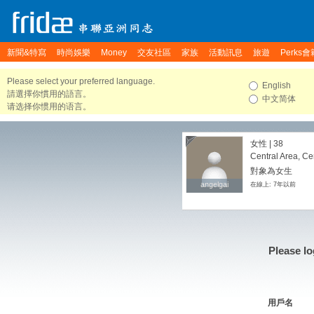
新聞&特寫
時尚娛樂
Money
交友社區
家族
活動訊息
旅遊
Perks會
Please select your preferred language.
English
請選擇你慣用的語言。
中文简体
请选择你惯用的语言。
女性 | 38
Central Area, Ce
對象為女生
angelgai
angelgai
在線上: 7年以前
Please lo
用戶名