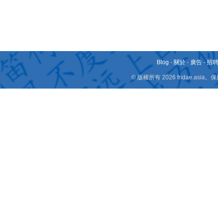
Blog
-
關於
-
廣告
-
招
© 版權所有 2026 fridae.a