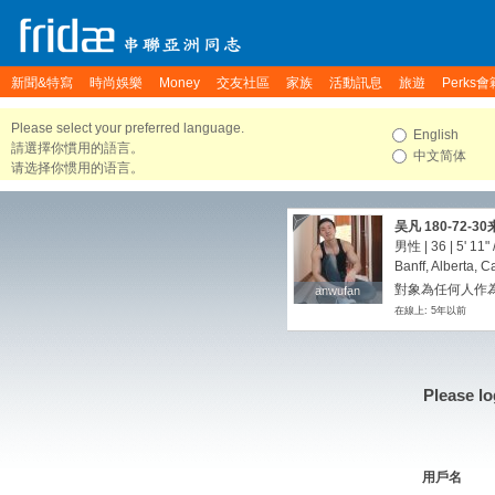
新聞&特寫
時尚娛樂
Money
交友社區
家族
活動訊息
旅遊
Perks會
Please select your preferred language.
English
請選擇你慣用的語言。
中文简体
请选择你惯用的语言。
吴凡 180-72-
男性 | 36 |
5' 11"
Banff, Alberta, 
對象為任何人作為
anwufan
anwufan
在線上: 5年以前
Please lo
用戶名