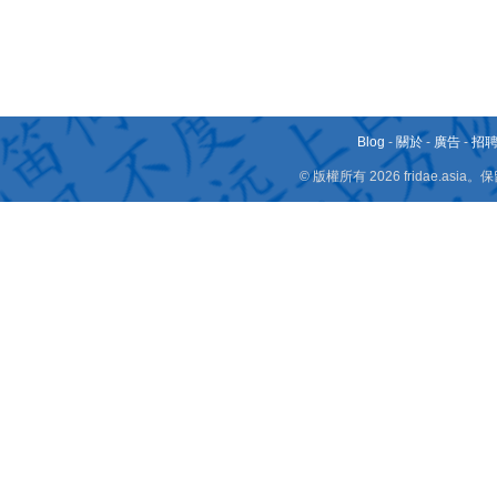
Blog
-
關於
-
廣告
-
招
© 版權所有 2026 fridae.a