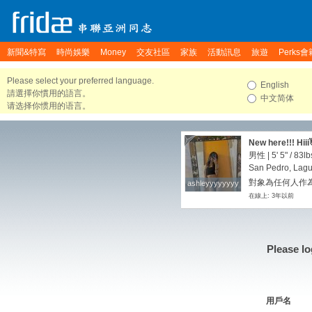
新聞&特寫
時尚娛樂
Money
交友社區
家族
活動訊息
旅遊
Perks會
Please select your preferred language.
English
請選擇你慣用的語言。
中文简体
请选择你惯用的语言。
New here!!! Hiii
男性 |
5' 5"
/
83lb
San Pedro, Lagu
對象為任何人作為
ashleyyyyyyyy
ashleyyyyyyyy
在線上: 3年以前
Please lo
用戶名