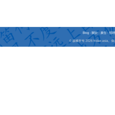
Blog
-
關於
-
廣告
-
招
© 版權所有 2026 fridae.a