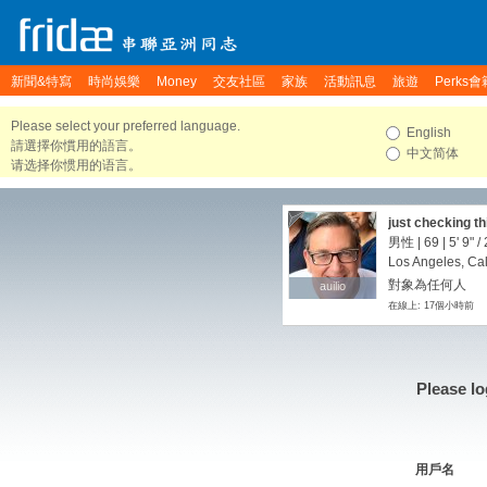
新聞&特寫
時尚娛樂
Money
交友社區
家族
活動訊息
旅遊
Perks會
Please select your preferred language.
English
請選擇你慣用的語言。
中文简体
请选择你惯用的语言。
just checking th
男性 | 69 |
5' 9"
/
Los Angeles, Cal
對象為任何人
auilio
auilio
在線上: 17個小時前
Please lo
用戶名