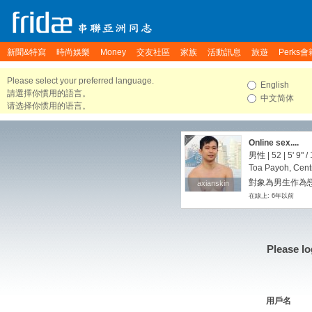
新聞&特寫
時尚娛樂
Money
交友社區
家族
活動訊息
旅遊
Perks會
Please select your preferred language.
English
請選擇你慣用的語言。
中文简体
请选择你惯用的语言。
Online sex....
男性 | 52 |
5' 9"
/
Toa Payoh, Cent
對象為男生作為戀
axianskin
axianskin
在線上: 6年以前
Please lo
用戶名