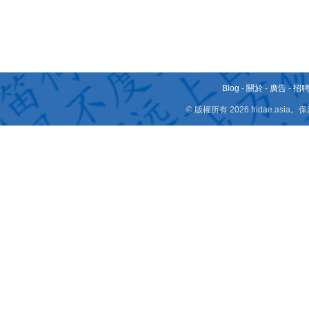
Blog
-
關於
-
廣告
-
招
© 版權所有 2026 fridae.a