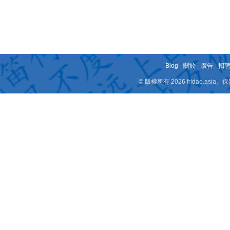
Blog
-
關於
-
廣告
-
招
© 版權所有 2026 fridae.a