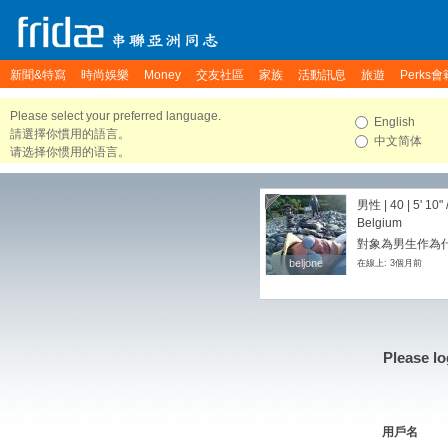
新聞&特寫
時尚娛樂
Money
交友社區
家族
活動訊息
旅遊
Perks會
Please select your preferred language.
English
請選擇你慣用的語言。
中文简体
请选择你惯用的语言。
男性 | 40 |
5' 10"
Belgium
對象為男生作為
beljone
beljone
在線上: 3個月前
Please lo
用戶名