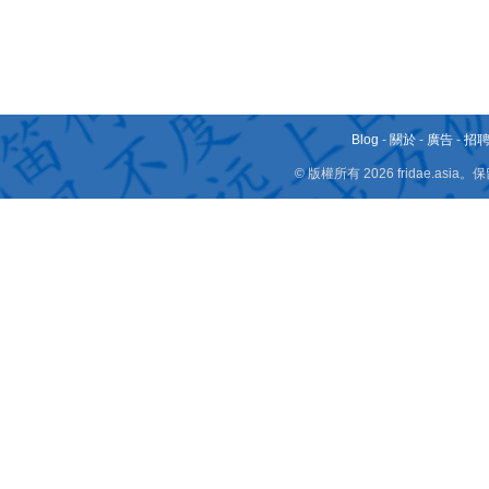
Blog
-
關於
-
廣告
-
招
© 版權所有 2026 fridae.a