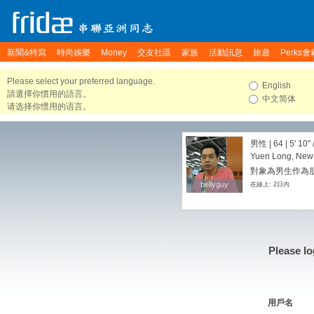
新聞&特寫
時尚娛樂
Money
交友社區
家族
活動訊息
旅遊
Perks會
Please select your preferred language.
English
請選擇你慣用的語言。
中文简体
请选择你惯用的语言。
男性 | 64 |
5' 10"
Yuen Long, New 
對象為男生作為朋友
bellyguy
bellyguy
在線上: 2日內
Please lo
用戶名