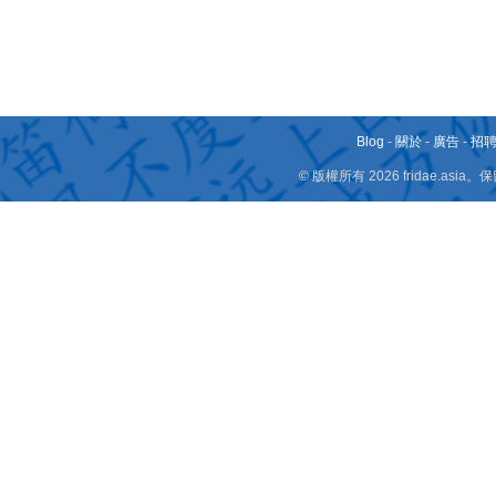
Blog
-
關於
-
廣告
-
招
© 版權所有 2026 fridae.a