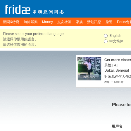
新聞&特寫
時尚娛樂
Money
交友社區
家族
活動訊息
旅遊
Perks會
Please select your preferred language.
English
請選擇你慣用的語言。
中文简体
请选择你惯用的语言。
Get more close
男性 | 41
Dakar, Senegal
對象為任何人作
ben2027
ben2027
在線上: 6年以前
Please lo
用戶名