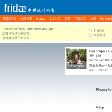
新聞&特寫
時尚娛樂
Money
交友社區
家族
活動訊息
旅遊
Perks會
Please select your preferred language.
English
請選擇你慣用的語言。
中文简体
请选择你惯用的语言。
Gay couple cauca
,clean, hygien, 
男性 | 46
age for some ev
Vancouver, Brit
interest
對象為男生作為朋
bendoverme
bendoverme
在線上: 10個月前
Please lo
用戶名