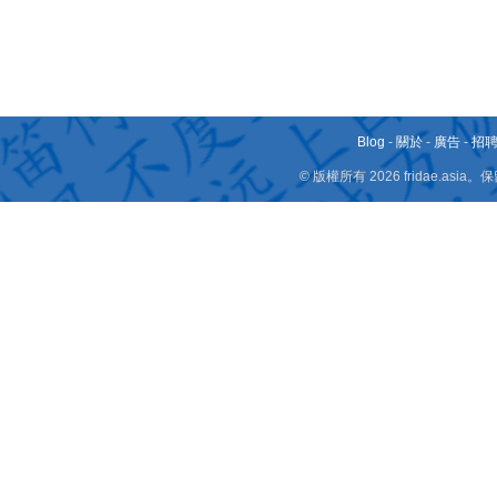
Blog
-
關於
-
廣告
-
招
© 版權所有 2026 fridae.a