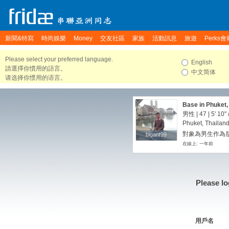
新聞&特寫
時尚娛樂
Money
交友社區
家族
活動訊息
旅遊
Perks會
Please select your preferred language.
English
請選擇你慣用的語言。
中文简体
请选择你惯用的语言。
Base in Phuket,
男性 | 47 |
5' 10"
Phuket, Thailan
對象為男生作為朋友
bigant99
bigant99
在線上: 一年前
Please lo
用戶名