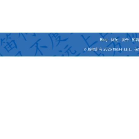
Blog
-
關於
-
廣告
-
招
© 版權所有 2026 fridae.a