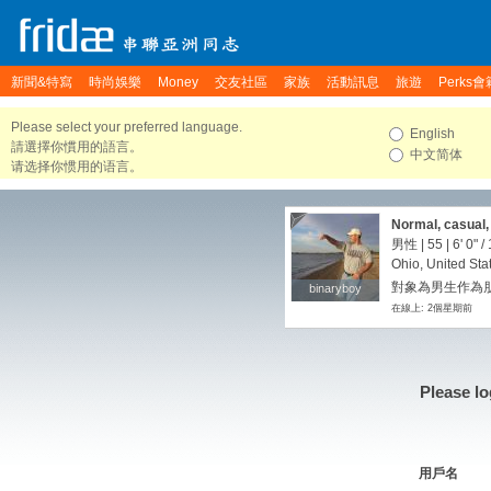
新聞&特寫
時尚娛樂
Money
交友社區
家族
活動訊息
旅遊
Perks會
Please select your preferred language.
English
請選擇你慣用的語言。
中文简体
请选择你惯用的语言。
Normal, casual,
Asian slim, fit
男性 | 55 |
6' 0"
/
Ohio, United Sta
對象為男生作為朋
binaryboy
binaryboy
在線上: 2個星期前
Please lo
用戶名