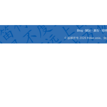
Blog
-
關於
-
廣告
-
招
© 版權所有 2026 fridae.a