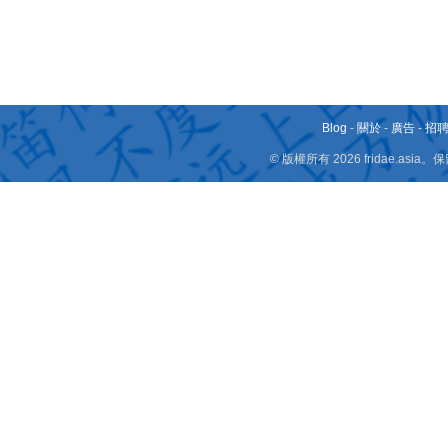
Blog
-
關於
-
廣告
-
招
© 版權所有 2026 fridae.a