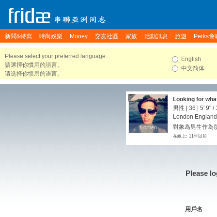
新聞&特寫
時尚娛樂
Money
交友社區
家族
活動訊息
旅遊
Perks會
Please select your preferred language.
English
請選擇你慣用的語言。
中文简体
请选择你惯用的语言。
Looking for wha
男性 | 36 |
5' 9"
/
London England
對象為男生作為朋友
bjornen
bjornen
在線上: 11年以前
Please lo
用戶名