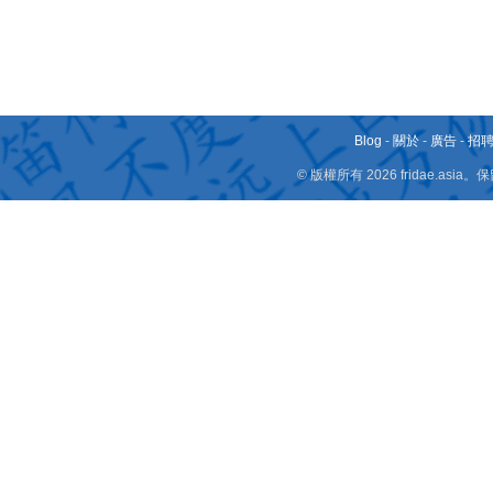
Blog
-
關於
-
廣告
-
招
© 版權所有 2026 fridae.a