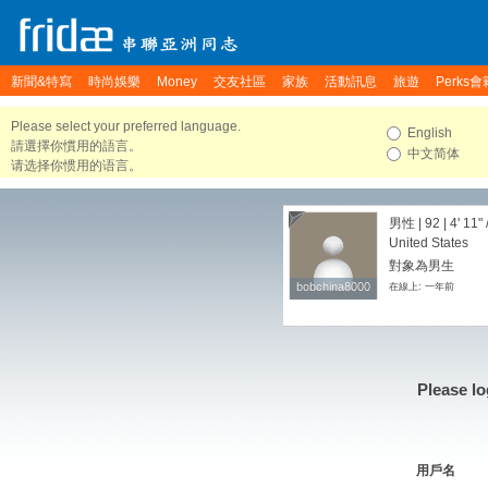
新聞&特寫
時尚娛樂
Money
交友社區
家族
活動訊息
旅遊
Perks會
Please select your preferred language.
English
請選擇你慣用的語言。
中文简体
请选择你惯用的语言。
男性 | 92 |
4' 11"
United States
對象為男生
bobchina8000
bobchina8000
在線上: 一年前
Please lo
用戶名