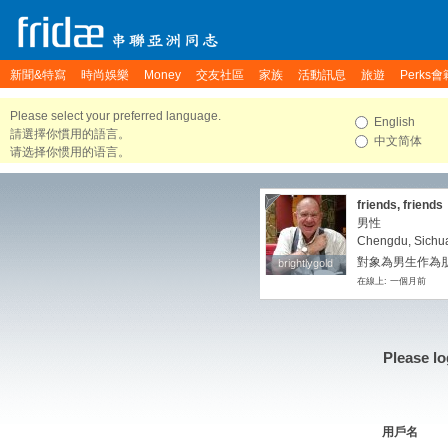
新聞&特寫
時尚娛樂
Money
交友社區
家族
活動訊息
旅遊
Perks會
Please select your preferred language.
English
請選擇你慣用的語言。
中文简体
请选择你惯用的语言。
friends, friends
男性
Chengdu, Sichu
對象為男生作為朋
brightlygold
brightlygold
在線上: 一個月前
Please lo
用戶名