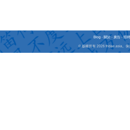
Blog
-
關於
-
廣告
-
招
© 版權所有 2026 fridae.a