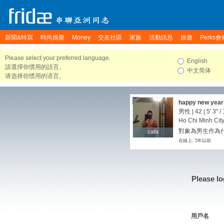
新聞&特寫
時尚娛樂
Money
交友社區
家族
活動訊息
旅遊
Perks會
Please select your preferred language.
English
請選擇你慣用的語言。
中文简体
请选择你惯用的语言。
happy new year o
男性 | 42 |
5' 3"
/
Ho Chi Minh City
對象為男生作為
calla
calla
在線上: 5年以前
Please lo
用戶名