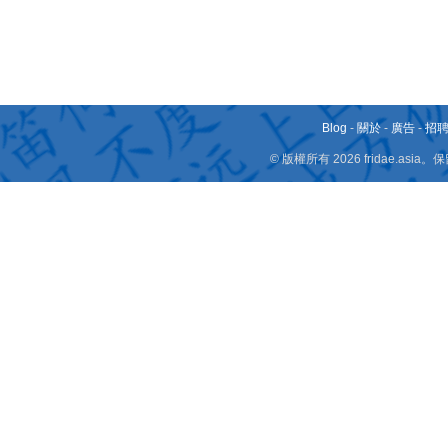
Blog
-
關於
-
廣告
-
招
© 版權所有 2026 fridae.a