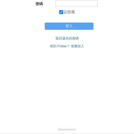
密碼
記住我
取回遺失的密碼
初到 Fridae？ 免費加入
Advertisement