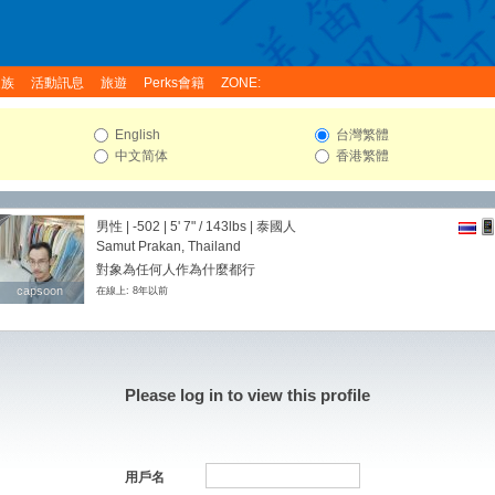
家族
活動訊息
旅遊
Perks會籍
ZONE:
English
台灣繁體
中文简体
香港繁體
男性 | -502 |
5' 7"
/
143lbs
| 泰國人
Samut Prakan, Thailand
對象為任何人作為什麼都行
capsoon
capsoon
在線上: 8年以前
Please log in to view this profile
用戶名