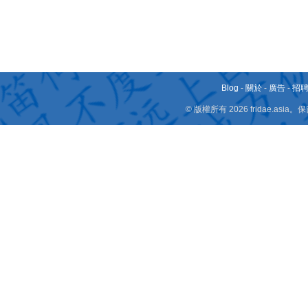
Blog
-
關於
-
廣告
-
招
© 版權所有 2026 fridae.a