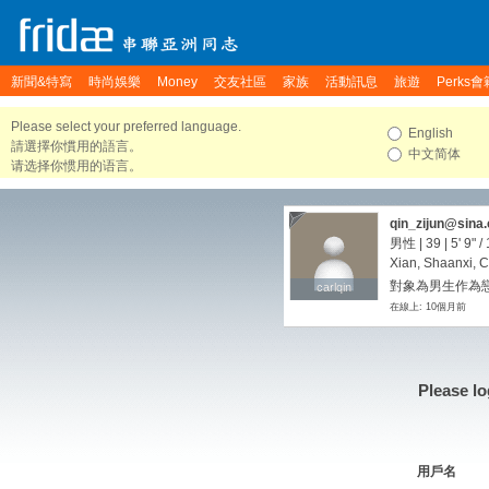
新聞&特寫
時尚娛樂
Money
交友社區
家族
活動訊息
旅遊
Perks會
Please select your preferred language.
English
請選擇你慣用的語言。
中文简体
请选择你惯用的语言。
qin_zijun@sina
男性 | 39 |
5' 9"
/
Xian, Shaanxi, 
對象為男生作為
carlqin
carlqin
在線上: 10個月前
Please lo
用戶名