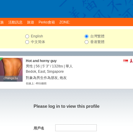
家族
活動訊息
旅遊
Perks會籍
ZONE:
English
台灣繁體
中文简体
香港繁體
Hot and horny guy
男性 | 56 |
5' 3"
/
132lbs
| 華人
Bedok, East, Singapore
對象為男生作為朋友, 炮友
changs3a
changs3a
在線上: 48分鐘前
Please log in to view this profile
用戶名