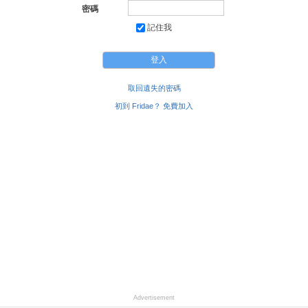
密碼
記住我
取回遺失的密碼
初到 Fridae？ 免費加入
Advertisement