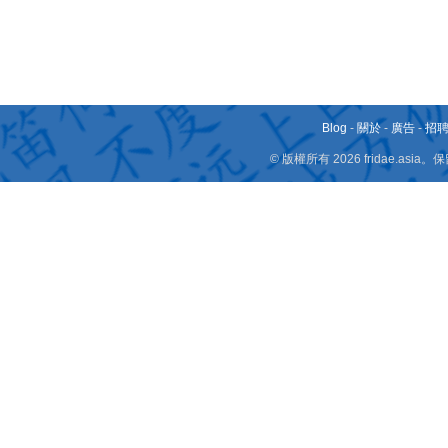
Blog
-
關於
-
廣告
-
招
© 版權所有 2026 fridae.a