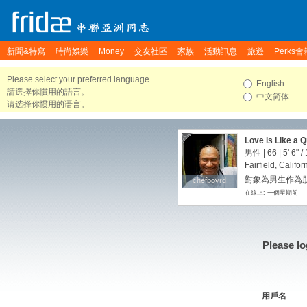
新聞&特寫
時尚娛樂
Money
交友社區
家族
活動訊息
旅遊
Perks會
Please select your preferred language.
English
請選擇你慣用的語言。
中文简体
请选择你惯用的语言。
Love is Like a Q
time, Sewn by 
男性 | 66 |
5' 6"
/
Just as I Am!!
Fairfield, Califor
對象為男生作為朋友
chefboyrd
chefboyrd
在線上: 一個星期前
Please lo
用戶名